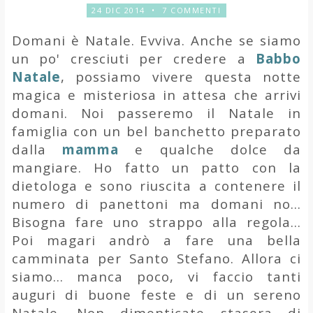
24 DIC 2014
•
7 COMMENTI
Domani è Natale. Evviva. Anche se siamo
un po' cresciuti per credere a
Babbo
Natale
, possiamo vivere questa notte
magica e misteriosa in attesa che arrivi
domani. Noi passeremo il Natale in
famiglia con un bel banchetto preparato
dalla
mamma
e qualche dolce da
mangiare. Ho fatto un patto con la
dietologa e sono riuscita a contenere il
numero di panettoni ma domani no...
Bisogna fare uno strappo alla regola...
Poi magari andrò a fare una bella
camminata per Santo Stefano. Allora ci
siamo... manca poco, vi faccio tanti
auguri di buone feste e di un sereno
Natale. Non dimenticate stasera di