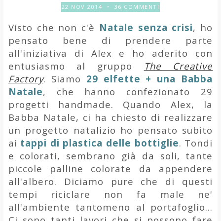
22 NOV 2014
•
36 COMMENTI
Visto che non c'è
Natale senza crisi
, ho
pensato bene di prendere parte
all'iniziativa di Alex e ho aderito con
entusiasmo al gruppo
The Creative
Factory
. Siamo
29 elfette + una Babba
Natale
, che hanno confezionato 29
progetti handmade. Quando Alex, la
Babba Natale, ci ha chiesto di realizzare
un progetto natalizio ho pensato subito
ai
tappi di plastica delle bottiglie
. Tondi
e colorati, sembrano già da soli, tante
piccole palline colorate da appendere
all'albero. Diciamo pure che di questi
tempi riciclare non fa male ne'
all'ambiente tantomeno al portafoglio...
Ci sono tanti lavori che si possono fare