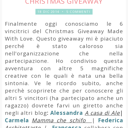
CHRISTMAS GIVEAWAY
18 DIC 2014
•
5 COMMENTI
Finalmente oggi conosciamo le 6
vincitrici del Christmas Giveaway Made
With Love. Questo giveaway mi è piaciuto
perché è stato caloroso sia
nell'organizzazione che nella
partecipazione. Ho condiviso questa
avventura con altre 5 magnifiche
creative con le quali è nata una bella
sintonia. Ve le ricordo subito, anche
perchè scoprirete che per conoscere gli
altri 5 vincitori (ha partecipato anche un
ragazzo) dovrete farvi un giretto anche
negli altri blog
:
Alessandra
A casa di Ale
|
Carmela
Mamma che schifo
|
Federica
Architettarte |
Francesca
collabora con