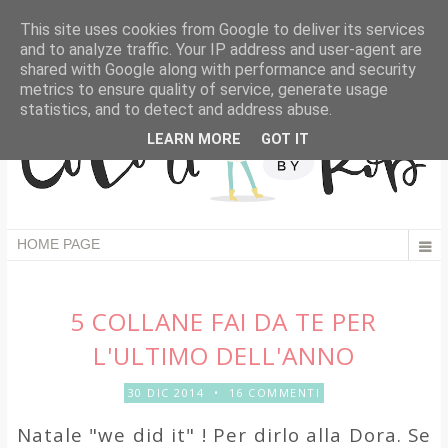
This site uses cookies from Google to deliver its services
and to analyze traffic. Your IP address and user-agent are
shared with Google along with performance and security
metrics to ensure quality of service, generate usage
statistics, and to detect and address abuse.
LEARN MORE
GOT IT
5 COLLANE FAI DA TE PER
L'ULTIMO DELL'ANNO
30 DIC 2014
•
16 COMMENTI
Natale "we did it" ! Per dirlo alla Dora. Se