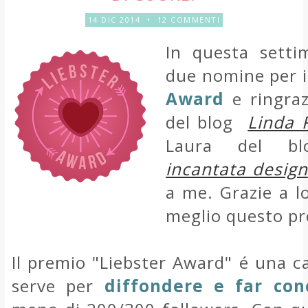
14 DIC 2014
•
12 COMMENTI
In questa setti
due nomine per 
Award
e ringraz
del blog
Linda 
Laura del 
incantata design
a me. Grazie a l
meglio questo pr
Il premio "Liebster Award" é una c
serve per
diffondere e far co