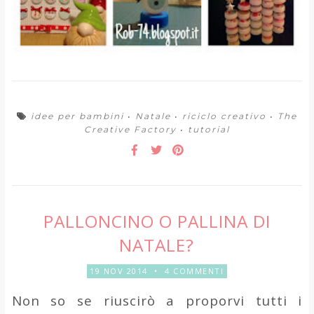
idee per bambini
•
Natale
•
riciclo creativo
•
The
Creative Factory
•
tutorial
PALLONCINO O PALLINA DI
NATALE?
19 NOV 2014
•
4 COMMENTI
Non so se riuscirò a proporvi tutti i