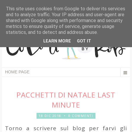
This site uses cookies from Google to deliver its services
and to analyze traffic. Your IP address and user-agent are
shared with Google along with performance and security
metrics to ensure quality of service, generate usage
statistics, and to detect and address abuse.
LEARN MORE
GOT IT
PACCHETTI DI NATALE LAST
MINUTE
18 DIC 2018
•
0 COMMENTI
Torno a scrivere sul blog per farvi gli