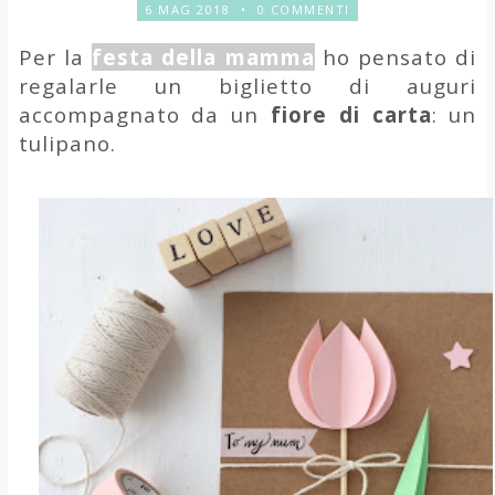
6 MAG 2018
•
0 COMMENTI
Per la
festa della mamma
ho pensato di
regalarle un biglietto di auguri
accompagnato da un
fiore di carta
: un
tulipano.