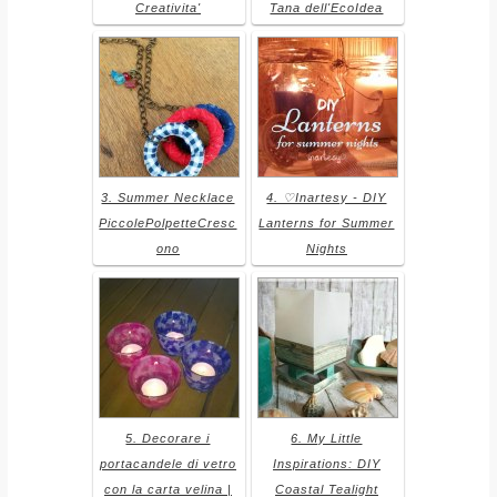
Creativita'
Tana dell'EcoIdea
3. Summer Necklace
4. ♡Inartesy - DIY
PiccolePolpetteCresc
Lanterns for Summer
ono
Nights
5. Decorare i
6. My Little
portacandele di vetro
Inspirations: DIY
con la carta velina |
Coastal Tealight