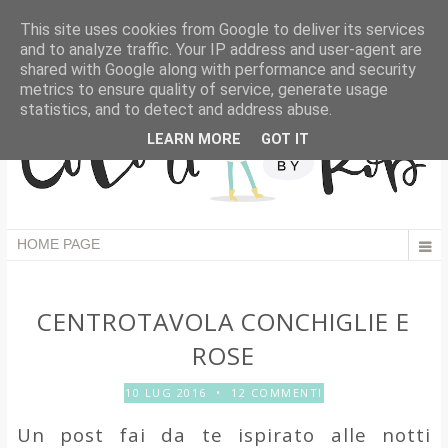
This site uses cookies from Google to deliver its services
and to analyze traffic. Your IP address and user-agent are
shared with Google along with performance and security
metrics to ensure quality of service, generate usage
statistics, and to detect and address abuse.
LEARN MORE
GOT IT
CENTROTAVOLA CONCHIGLIE E
ROSE
10 LUG 2016
•
12 COMMENTI
Un post fai da te ispirato alle notti