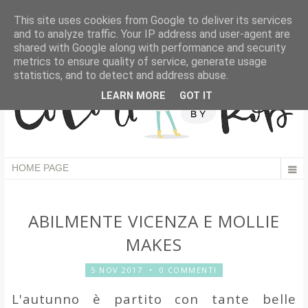
This site uses cookies from Google to deliver its services
and to analyze traffic. Your IP address and user-agent are
shared with Google along with performance and security
metrics to ensure quality of service, generate usage
statistics, and to detect and address abuse.
LEARN MORE
GOT IT
ABILMENTE VICENZA E MOLLIE
MAKES
5 NOV 2017
•
0 COMMENTI
L'autunno è partito con tante belle