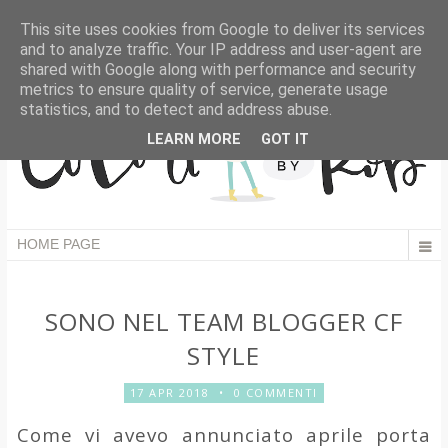
This site uses cookies from Google to deliver its services
and to analyze traffic. Your IP address and user-agent are
shared with Google along with performance and security
metrics to ensure quality of service, generate usage
statistics, and to detect and address abuse.
LEARN MORE
GOT IT
SONO NEL TEAM BLOGGER CF
STYLE
17 APR 2018
•
0 COMMENTI
Come vi avevo annunciato aprile porta