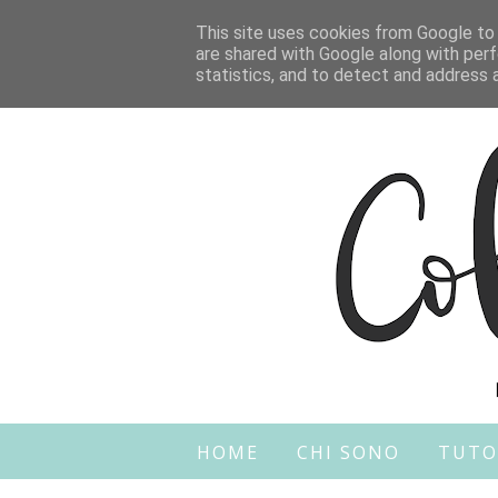
This site uses cookies from Google to d
are shared with Google along with perf
statistics, and to detect and address 
HOME
CHI SONO
TUTO