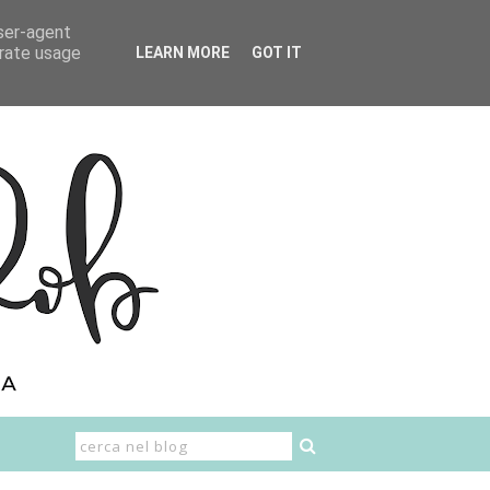
user-agent
erate usage
LEARN MORE
GOT IT