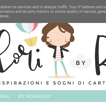
eliver its services and to analyze traffic. Your IP address and 
ormance and security metrics to ensure quality of service, gen
abuse.
RIAL
MY WORKSHOP