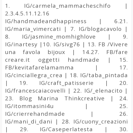
1. IG/carmela_mammacheschifo |
2.3.4.5.11.12.16
IG/handmadeandhappiness | 6.21.
IG/maria_vimercati | 7. IG/blogacavolo |
8. IG/jasmine_momhighlove | 9.
IG/inartesy |10. IG/sivg76 | 13. FB /Vivere
una favola bijoux | 14.27. FB/fare
creare.it oggetti handmade | 15.
FB/kevitafarelamamma | 17.
IG/cinciallegra_crea | 18. IG/taba_pintada
| 19. IG/craft_patisserie | 20.
IG/francescaiacovelli | 22. IG/_elenacito |
23. Blog Marina Thinkcreative | 24.
IG/itommasini4u | 25.
IG/crierrehandmade | 26.
IG/mani_di_dani | 28. IG/cuony_creazioni
| 29. IG/Caseperlatesta | 30.