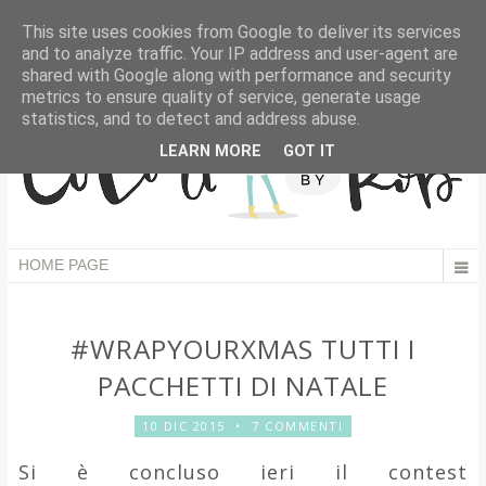
This site uses cookies from Google to deliver its services
and to analyze traffic. Your IP address and user-agent are
shared with Google along with performance and security
metrics to ensure quality of service, generate usage
statistics, and to detect and address abuse.
LEARN MORE
GOT IT
#WRAPYOURXMAS TUTTI I
PACCHETTI DI NATALE
10 DIC 2015
•
7 COMMENTI
Si è concluso ieri il contest